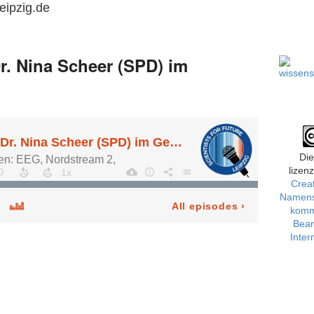
leipzig.de
r. Nina Scheer (SPD) im
Die
lizenz
Crea
Namens
komme
Bear
Inter